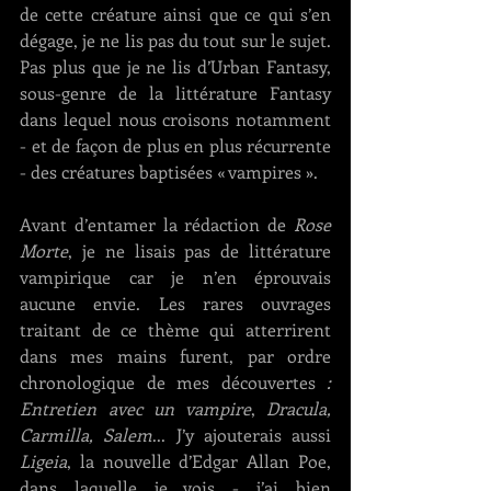
de cette créature ainsi que ce qui s’en 
dégage, je ne lis pas du tout sur le sujet. 
Pas plus que je ne lis d’Urban Fantasy, 
sous-genre de la littérature Fantasy 
dans lequel nous croisons notamment 
- et de façon de plus en plus récurrente 
- des créatures baptisées « vampires ».
Avant d’entamer la rédaction de 
Rose 
Morte
, je ne lisais pas de littérature 
vampirique car je n’en éprouvais 
aucune envie. Les rares ouvrages 
traitant de ce thème qui atterrirent 
dans mes mains furent, par ordre 
chronologique de mes découvertes 
: 
Entretien avec un vampire
, 
Dracula, 
Carmilla, Salem
... J’y ajouterais aussi 
Ligeia
, la nouvelle d’Edgar Allan Poe, 
dans laquelle je vois - j’ai bien 