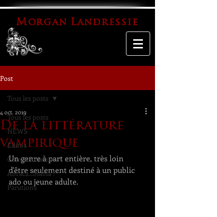
M
L
organ
andressie
Post
Tous les posts
4 oct. 2019
Tous les posts
De la littérature
NEWS
vampirique
Éditos
Un genre à part entière, très loin 
Com' & Réseaux
d'être seulement destiné à un public 
Abraca...blabla !
ado ou jeune adulte.
Parutions