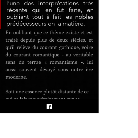
l’une des interprétations très 
récente qui en fut faite, en 
oubliant tout à fait les nobles 
prédécesseurs en la matière.
En oubliant que ce thème existe et est 
traité depuis plus de deux siècles, et 
qu’il relève du courant gothique, voire 
du courant romantique - au véritable 
sens du terme « romantisme », lui 
aussi souvent dévoyé sous notre ère 
moderne. 
Soit une essence plutôt distante de ce 
qui se fait majoritairement sur ce 
thème, de nos jours.
Loin de moi une quelconque volonté 
d’austérité ou de conservatisme dans la 
classification. Je suis la première à 